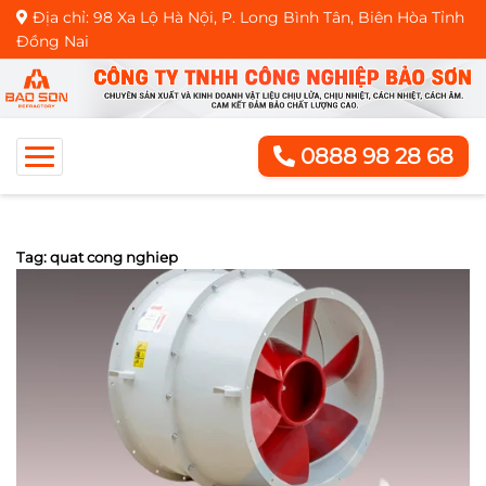
Địa chỉ: 98 Xa Lộ Hà Nội, P. Long Bình Tân, Biên Hòa Tỉnh
Đồng Nai
0888 98 28 68
Tag: quat cong nghiep