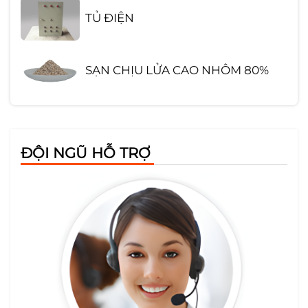
TỦ ĐIỆN
SẠN CHỊU LỬA CAO NHÔM 80%
GẠCH CHỊU LỬA SA MỐT HÌNH
CHỮ NHẬT
ĐỘI NGŨ HỖ TRỢ
TẤM CỨNG CERAMIC
BÔNG KHOÁNG CÁCH NHIỆT
ROCK WOOL
BÔNG THỦY TINH CÓ BẠC