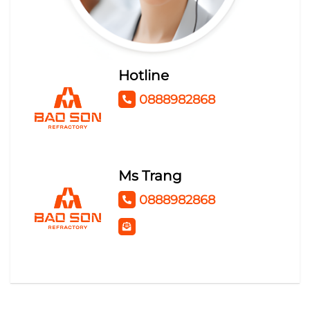
KEO THỦY TINH SILICAT
TỦ ĐIỆN
Hotline
0888982868
Ms Trang
0888982868