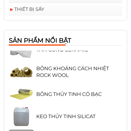
THIẾT BỊ SẤY
GẠCH CHỊU LỬA SA MỐT HÌNH
CHỮ NHẬT
SẢN PHẨM NỔI BẬT
TẤM CỨNG CERAMIC
BÔNG KHOÁNG CÁCH NHIỆT
ROCK WOOL
BÔNG THỦY TINH CÓ BẠC
KEO THỦY TINH SILICAT