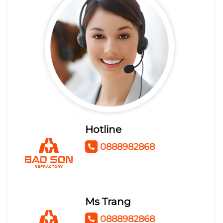
BÔNG KHOÁNG CÁCH NHIỆT
ROCK WOOL
BÔNG THỦY TINH CÓ BẠC
KEO THỦY TINH SILICAT
TỦ ĐIỆN
Hotline
0888982868
Ms Trang
0888982868