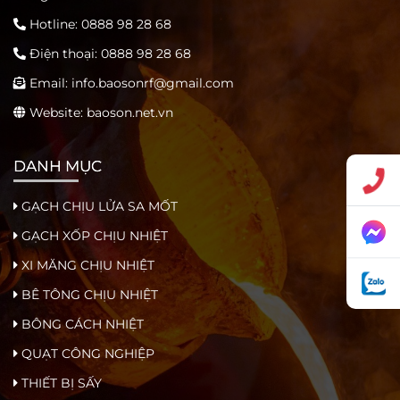
Hotline:
0888 98 28 68
Điện thoại:
0888 98 28 68
Email:
info.baosonrf@gmail.com
Website: baoson.net.vn
DANH MỤC
GẠCH CHỊU LỬA SA MỐT
GẠCH XỐP CHỊU NHIỆT
XI MĂNG CHỊU NHIỆT
BÊ TÔNG CHỊU NHIỆT
BÔNG CÁCH NHIỆT
QUẠT CÔNG NGHIỆP
THIẾT BỊ SẤY