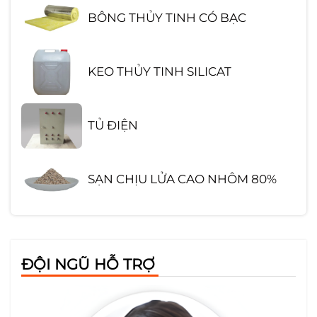
BÔNG THỦY TINH CÓ BẠC
KEO THỦY TINH SILICAT
TỦ ĐIỆN
SẠN CHỊU LỬA CAO NHÔM 80%
GẠCH CHỊU LỬA SA MỐT HÌNH
CHỮ NHẬT
ĐỘI NGŨ HỖ TRỢ
TẤM CỨNG CERAMIC