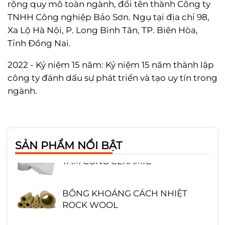
rộng quy mô toàn ngành, đổi tên thành Công ty
TNHH Công nghiệp Bảo Sơn. Ngụ tại địa chỉ 98,
Xa Lộ Hà Nội, P. Long Bình Tân, TP. Biên Hòa,
Tỉnh Đồng Nai.
2022 - Kỷ niệm 15 năm: Kỷ niệm 15 năm thành lập
công ty đánh dấu sự phát triển và tạo uy tín trong
ngành.
GẠCH CHỊU LỬA SA MỐT HÌNH
CHỮ NHẬT
SẢN PHẨM NỔI BẬT
TẤM CỨNG CERAMIC
BÔNG KHOÁNG CÁCH NHIỆT
ROCK WOOL