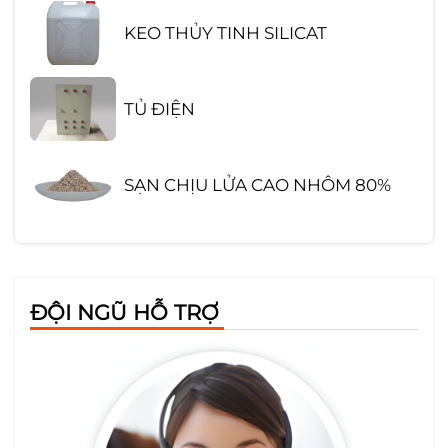
KEO THỦY TINH SILICAT
TỦ ĐIỆN
SẠN CHỊU LỬA CAO NHÔM 80%
GẠCH CHỊU LỬA SA MỐT HÌNH
CHỮ NHẬT
ĐỘI NGŨ HỖ TRỢ
TẤM CỨNG CERAMIC
BÔNG KHOÁNG CÁCH NHIỆT
ROCK WOOL