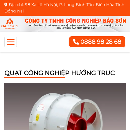
Địa chỉ: 98 Xa Lộ Hà Nội, P. Long Bình Tân, Biên Hòa Tỉnh
Đồng Nai
0888 98 28 68
QUẠT CÔNG NGHIỆP HƯỚNG TRỤC