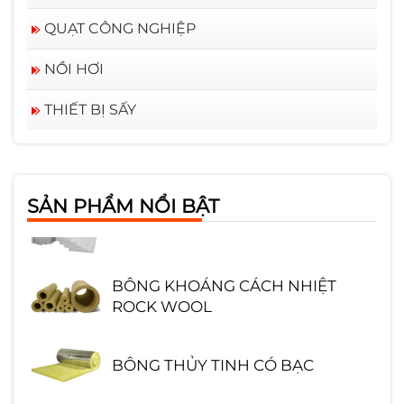
QUẠT CÔNG NGHIỆP
NỒI HƠI
THIẾT BỊ SẤY
GẠCH CHỊU LỬA SA MỐT HÌNH
CHỮ NHẬT
SẢN PHẨM NỔI BẬT
TẤM CỨNG CERAMIC
BÔNG KHOÁNG CÁCH NHIỆT
ROCK WOOL
BÔNG THỦY TINH CÓ BẠC