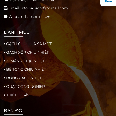
Email:
info.baosonrf@gmail.com
Website: baoson.net.vn
DANH MỤC
GẠCH CHỊU LỬA SA MỐT
GẠCH XỐP CHỊU NHIỆT
XI MĂNG CHỊU NHIỆT
BÊ TÔNG CHỊU NHIỆT
BÔNG CÁCH NHIỆT
QUẠT CÔNG NGHIỆP
THIẾT BỊ SẤY
BẢN ĐỒ