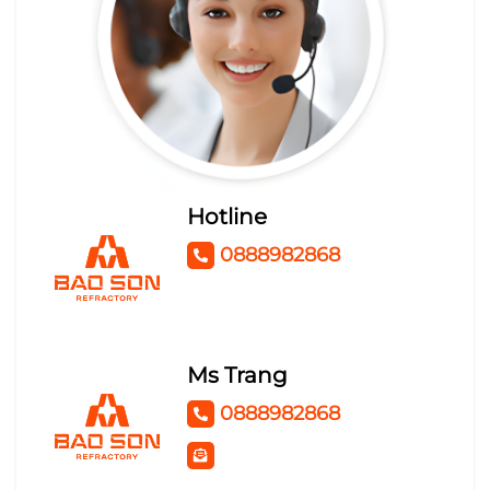
BÔNG THỦY TINH CÓ BẠC
KEO THỦY TINH SILICAT
TỦ ĐIỆN
Hotline
0888982868
Ms Trang
0888982868