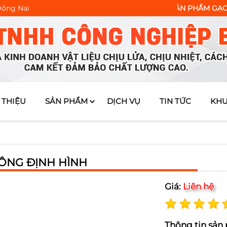
 Đồng Nai
NG CÁC CÔNG TRÌNH & NHÀ CUNG CẤP SẢN PHẨM GẠCH CHỊU L
 THIỆU
SẢN PHẨM
DỊCH VỤ
TIN TỨC
KHU
ÔNG ĐỊNH HÌNH
Giá:
Liên hệ
Thông tin sản