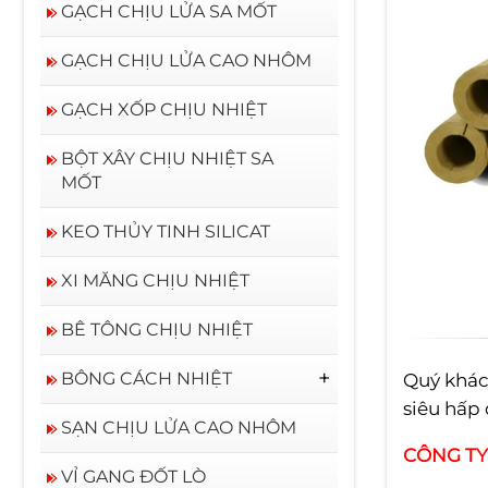
GẠCH CHỊU LỬA SA MỐT
GẠCH CHỊU LỬA CAO NHÔM
GẠCH XỐP CHỊU NHIỆT
BỘT XÂY CHỊU NHIỆT SA
MỐT
KEO THỦY TINH SILICAT
XI MĂNG CHỊU NHIỆT
BÊ TÔNG CHỊU NHIỆT
BÔNG CÁCH NHIỆT
Quý khác
siêu hấp 
BÔNG CERAMIC RỜI
SẠN CHỊU LỬA CAO NHÔM
CÔNG TY
VỈ GANG ĐỐT LÒ