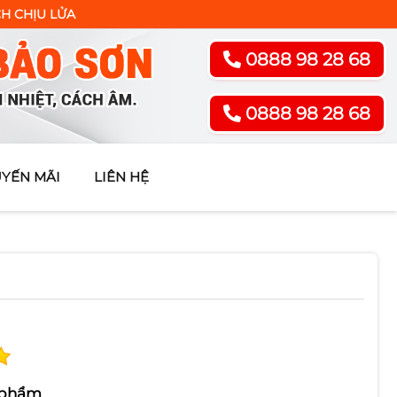
ỬA
0888 98 28 68
0888 98 28 68
YẾN MÃI
LIÊN HỆ
 phẩm