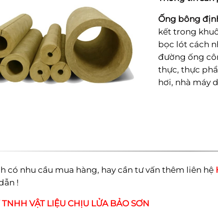
Ống bông địn
kết trong khuô
bọc lót cách n
đường ống côn
thực, thực phẩm
hơi, nhà máy 
h có nhu cầu mua hàng, hay cần tư vấn thêm liên hệ
dẫn !
 TNHH VẬT LIỆU CHỊU LỬA BẢO SƠN