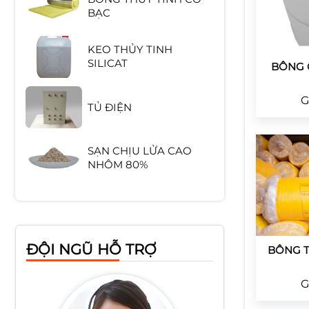
KEO THỦY TINH
SILICAT
BÔNG 
TỦ ĐIỆN
G
SẠN CHỊU LỬA CAO
NHÔM 80%
GẠCH CHỊU LỬA SA
MỐT HÌNH CHỮ NHẬT
TẤM CỨNG CERAMIC
ĐỘI NGŨ HỖ TRỢ
BÔNG T
G
BÔNG KHOÁNG CÁCH
NHIỆT ROCK WOOL