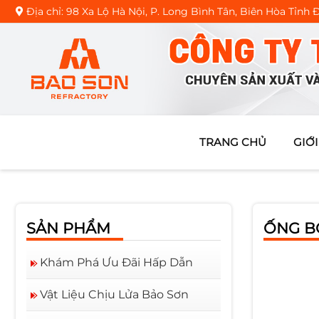
Địa chỉ: 98 Xa Lộ Hà Nội, P. Long Bình Tân, Biên Hòa Tỉnh
CHUYÊN THIẾT KẾ, THI CÔ
TRANG CHỦ
GIỚI
SẢN PHẨM
ỐNG B
Khám Phá Ưu Đãi Hấp Dẫn
Vật Liệu Chịu Lửa Bảo Sơn