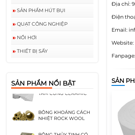
Địa chỉ: 
SẢN PHẨM HÚT BỤI
Điện thoạ
QUẠT CÔNG NGHIỆP
Email:
in
NỒI HƠI
Website:
THIẾT BỊ SẤY
Fanpage
GẠCH CHỊU LỬA SA
MỐT HÌNH CHỮ NHẬT
SẢN P
SẢN PHẨM NỔI BẬT
TẤM CỨNG CERAMIC
BÔNG KHOÁNG CÁCH
NHIỆT ROCK WOOL
BÔNG THỦY TINH CÓ
BẠC