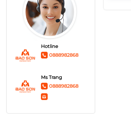
BÔNG THỦY TINH CÓ
BẠC
KEO THỦY TINH
SILICAT
Hotline
0888982868
TỦ ĐIỆN
Ms Trang
0888982868