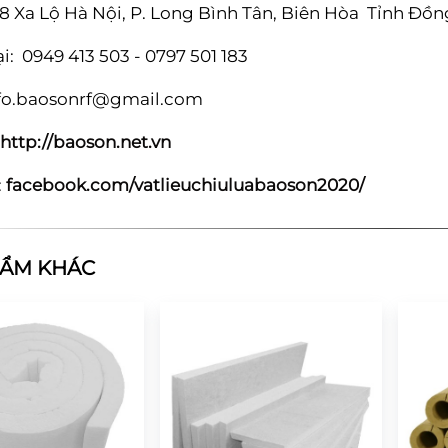
98 Xa Lộ Hà Nội, P. Long Bình Tân, Biên Hòa Tỉnh Đồn
i: 0949 413 503 - 0797 501 183
fo.baosonrf@gmail.com
http://baoson.net.vn
:
facebook.com/vatlieuchiuluabaoson2020/
HẨM KHÁC