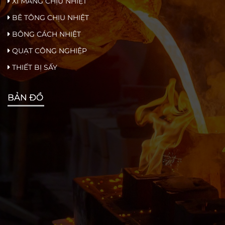
XI MĂNG CHỊU NHIỆT
BÊ TÔNG CHỊU NHIỆT
BÔNG CÁCH NHIỆT
QUẠT CÔNG NGHIỆP
THIẾT BỊ SẤY
BẢN ĐỒ