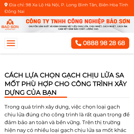
Địa chỉ: 98 Xa Lộ Hà Nội, P. Long Bình Tân, Biên Hòa Tỉnh
Đồng Nai
0888 98 28 68
CÁCH LỰA CHỌN GẠCH CHỊU LỬA SA
MỐT PHÙ HỢP CHO CÔNG TRÌNH XÂY
DỰNG CỦA BẠN
Trong quá trình xây dựng, việc chọn loại gạch
chịu lửa đúng cho công trình là rất quan trọng để
đảm bảo an toàn và bền vững. Trên thị trường
hiện nay có nhiều loại gạch chịu lửa sa mốt khác