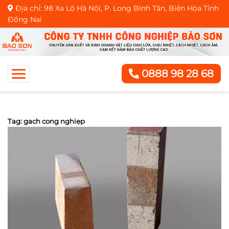
Địa chỉ: 98 Xa Lộ Hà Nội, P. Long Bình Tân, Biên Hòa Tỉnh
Đồng Nai
0888 98 28 68
Tag: gach cong nghiẹp