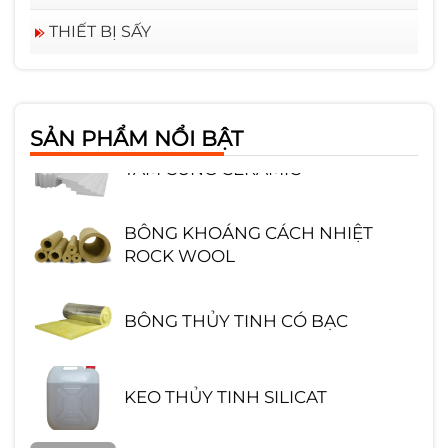
THIẾT BỊ SẤY
GẠCH CHỊU LỬA SA MỐT HÌNH
CHỮ NHẬT
SẢN PHẨM NỔI BẬT
TẤM CỨNG CERAMIC
BÔNG KHOÁNG CÁCH NHIỆT
ROCK WOOL
BÔNG THỦY TINH CÓ BẠC
KEO THỦY TINH SILICAT