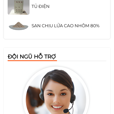
TỦ ĐIỆN
SẠN CHỊU LỬA CAO NHÔM 80%
GẠCH CHỊU LỬA SA MỐT HÌNH
CHỮ NHẬT
ĐỘI NGŨ HỖ TRỢ
TẤM CỨNG CERAMIC
BÔNG KHOÁNG CÁCH NHIỆT
ROCK WOOL
BÔNG THỦY TINH CÓ BẠC