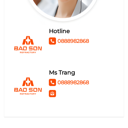
KEO THỦY TINH SILICAT
TỦ ĐIỆN
Hotline
0888982868
Ms Trang
0888982868