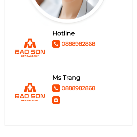
KEO THỦY TINH SILICAT
TỦ ĐIỆN
Hotline
0888982868
Ms Trang
0888982868