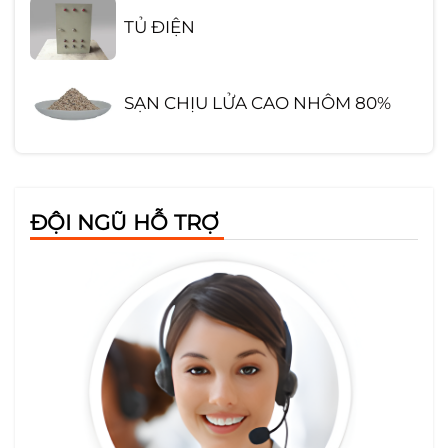
TỦ ĐIỆN
SẠN CHỊU LỬA CAO NHÔM 80%
GẠCH CHỊU LỬA SA MỐT HÌNH
CHỮ NHẬT
ĐỘI NGŨ HỖ TRỢ
TẤM CỨNG CERAMIC
BÔNG KHOÁNG CÁCH NHIỆT
ROCK WOOL
BÔNG THỦY TINH CÓ BẠC