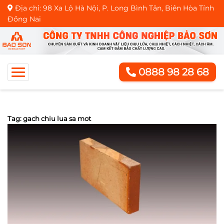
Địa chỉ: 98 Xa Lộ Hà Nội, P. Long Bình Tân, Biên Hòa Tỉnh
Đồng Nai
0888 98 28 68
Tag: gach chiu lua sa mot