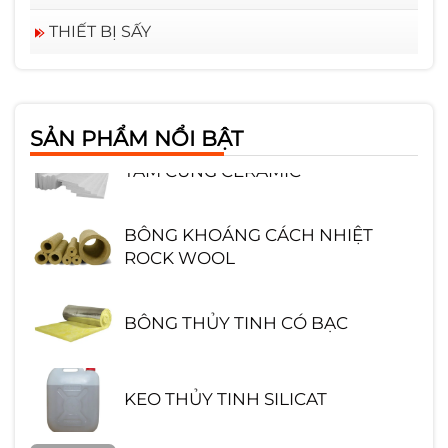
THIẾT BỊ SẤY
GẠCH CHỊU LỬA SA MỐT HÌNH
CHỮ NHẬT
SẢN PHẨM NỔI BẬT
TẤM CỨNG CERAMIC
BÔNG KHOÁNG CÁCH NHIỆT
ROCK WOOL
BÔNG THỦY TINH CÓ BẠC
KEO THỦY TINH SILICAT